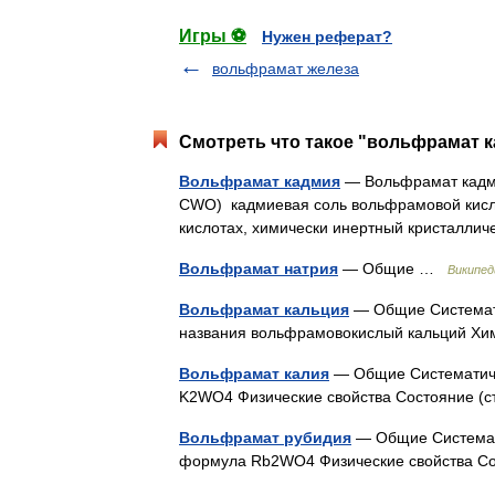
Игры ⚽
Нужен реферат?
вольфрамат железа
Смотреть что такое "вольфрамат к
Вольфрамат кадмия
— Вольфрамат кадми
CWO) кадмиевая соль вольфрамовой кисло
кислотах, химически инертный кристалли
Вольфрамат натрия
— Общие …
Википед
Вольфрамат кальция
— Общие Системат
названия вольфрамовокислый кальций Х
Вольфрамат калия
— Общие Систематиче
K2WO4 Физические свойства Состояние (с
Вольфрамат рубидия
— Общие Системат
формула Rb2WO4 Физические свойства Сос