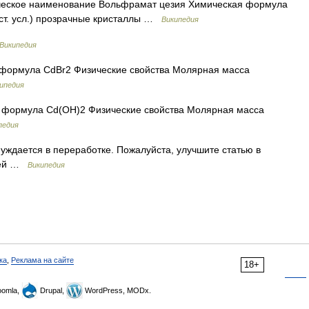
ское наименование Вольфрамат цезия Химическая формула
ст. усл.) прозрачные кристаллы …
Википедия
Википедия
ормула CdBr2 Физические свойства Молярная масса
ипедия
формула Cd(OH)2 Физические свойства Молярная масса
педия
уждается в переработке. Пожалуйста, улучшите статью в
атей …
Википедия
ка
,
Реклама на сайте
18+
omla,
Drupal,
WordPress, MODx.