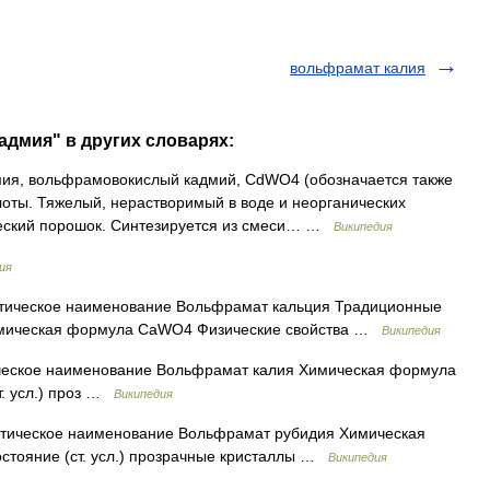
вольфрамат калия
адмия" в других словарях:
я, вольфрамовокислый кадмий, CdWO4 (обозначается также
ты. Тяжелый, нерастворимый в воде и неорганических
ческий порошок. Синтезируется из смеси… …
Википедия
ия
ическое наименование Вольфрамат кальция Традиционные
имическая формула CaWO4 Физические свойства …
Википедия
ское наименование Вольфрамат калия Химическая формула
т. усл.) проз …
Википедия
ическое наименование Вольфрамат рубидия Химическая
тояние (ст. усл.) прозрачные кристаллы …
Википедия