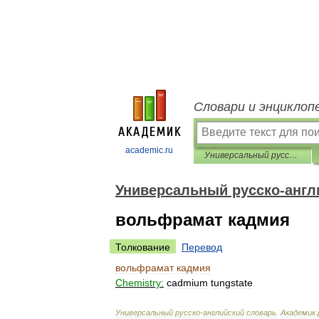
Словари и энциклоп
academic.ru
Универсальный русско-английский словарь
Универсальный русско-англ
вольфрамат кадмия
Толкование
Перевод
вольфрамат
кадмия
Chemistry:
cadmium
tungstate
Универсальный
русско
-
английский
словарь
.
Академик
.