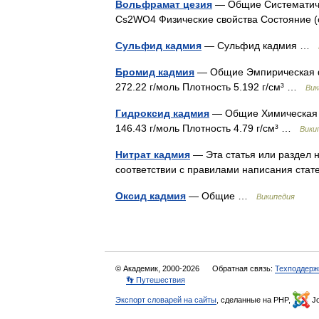
Вольфрамат цезия
— Общие Систематиче
Cs2WO4 Физические свойства Состояние (
Сульфид кадмия
— Сульфид кадмия …
Бромид кадмия
— Общие Эмпирическая ф
272.22 г/моль Плотность 5.192 г/см³ …
Вик
Гидроксид кадмия
— Общие Химическая 
146.43 г/моль Плотность 4.79 г/см³ …
Вики
Нитрат кадмия
— Эта статья или раздел н
соответствии с правилами написания ст
Оксид кадмия
— Общие …
Википедия
© Академик, 2000-2026
Обратная связь:
Техподдерж
👣 Путешествия
Экспорт словарей на сайты
, сделанные на PHP,
Jo