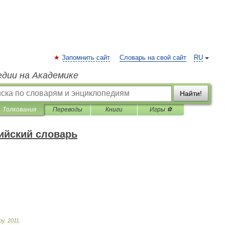
Запомнить сайт
Словарь на свой сайт
RU
едии на Академике
Найти!
Толкования
Переводы
Книги
Игры ⚽
ийский словарь
ру
.
2011
.